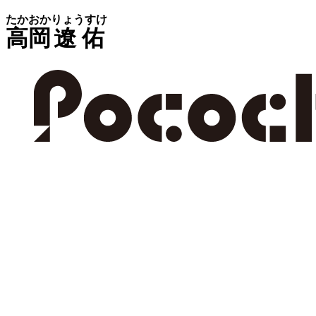
たかおか
りょうすけ
高岡
遼佑